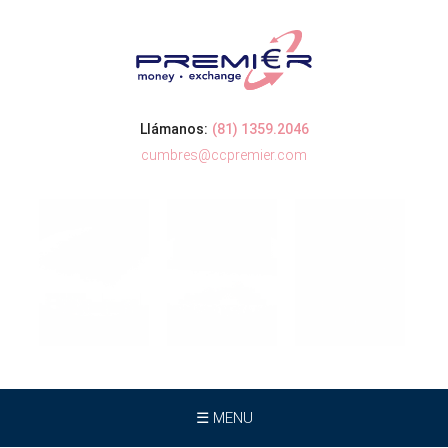
Llámanos:
(81) 1359.2046
cumbres@ccpremier.com
☰ MENU