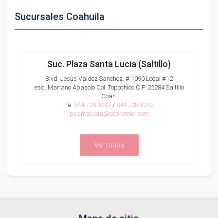
Sucursales Coahuila
Suc. Plaza Santa Lucia (Saltillo)
Blvd. Jesús Valdez Sanchez. # 1090 Local #12
esq. Mariano Abasolo Col. Topochico C.P. 25284 Saltillo
Coah.
Te:
844 728 9243
/
844 728 9242
psantalucia@ccpremier.com
Ver mapa