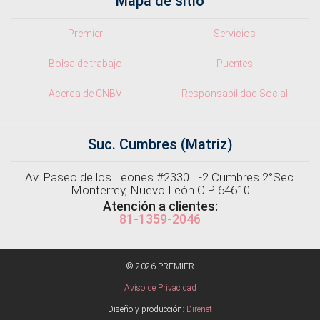
Mapa de sitio
Premier
Servicios
Bolsa de trabajo
Puentes
Acerca de CNBV
Responsabilidad Social
Suc. Cumbres (Matriz)
Av. Paseo de los Leones #2330 L-2 Cumbres 2°Sec.
Monterrey, Nuevo León C.P. 64610
Atención a clientes:
81-1359-2046
© 2026 PREMIER
Aviso de Privacidad
Diseño y producción:
Direnet